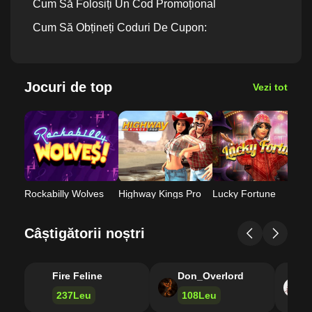
Cum Să Folosiți Un Cod Promoțional
Cum Să Obțineți Coduri De Cupon:
Aplicație Mobilă Și Experiență
Program VIP
Jocuri de top
Vezi tot
Sfat:
Securitate Și Plăți Sigure
Cum Ne Asigurăm Că Plățile Sunt Sigure: Ce
Facem Înainte, În Timpul Și După Fiecare
Transfer
Rockabilly Wolves
Highway Kings Pro
Lucky Fortune
W
Joc Responsabil
Limite Și Instrumente De Gestionare A Riscului
Câștigătorii noștri
Pe Care Le Oferim:
Sfaturi Pentru Un Început Lin
Fire Feline
Don_Overlord
H
237Leu
108Leu