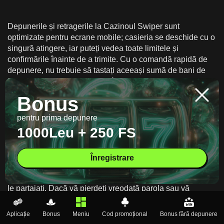
Depunerile și retragerile la Cazinoul Swiper sunt
optimizate pentru ecrane mobile; casieria se deschide cu o
singură atingere, iar puteți vedea toate limitele și
confirmările înainte de a trimite. Cu o comandă rapidă de
depunere, nu trebuie să tastați aceeași sumă de bani de
fiecare dată. Afișăm soldurile în Lei. Dacă doriți să fiți mai
la control, puteți utiliza meniul "Joc Responsabil" al
Bonus
cazinoului nostru pentru a stabili o limită zilnică și
memento-uri de sesiune.
pentru prima depunere
1000Leu + 250 FS
Pentru securitate pe mobilul Cazinoului Swiper,
conexiunile sunt criptate, iar verificarea în doi pași poate fi
activată sau dezactivată. De asemenea, sugerăm să vă
Înregistrare
blocați telefonul, să nu utilizați Wi-Fi public pentru
tranzacții și să vă deconectați de pe dispozitivele pe care
le partajați. Dacă vă pierdeți vreodată parola sau vă
schimbați numărul de telefon, echipa noastră de suport vă
poate ajuta să vă întoarceți după o scurtă verificare a
Aplicație
Bonus
Meniu
Cod promoțional
Bonus fără depunere
identității. Acest lucru include jucătorii români.