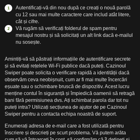
Autentificați-vă din nou după ce creați o nouă parolă
cu 12 sau mai multe caractere care includ atât litere,
cât și cifre.
Vă rugăm să verificați folderul de spam pentru
mesajul nostru și să solicitați un alt link dacă e-mailul
nu sosește.
Amintiți-vă să păstrați informațiile de autentificare secrete
și să evitați rețelele Wi-Fi publice dacă puteți. Cazinoul
Swiper poate solicita o verificare rapidă a identității dacă
observăm ceva neobișnuit, cum ar fi mai multe încercări
eșuate sau o schimbare bruscă de dispozitiv. Acest lucru
menține contul în siguranță și împiedică oamenii să retragă
bani fără permisiunea dvs. Ați schimbat parola dar tot nu
puteți intra? Utilizați secțiunea de ajutor de pe Cazinoul
Swiper pentru a contacta echipa noastră de suport.
Enumerați adresa de e-mail care a fost utilizată pentru
înscriere și descrieți pe scurt problema. Vă putem arăta
cum să vă întoarceți în cont, să confirmăm că îl dețineți și