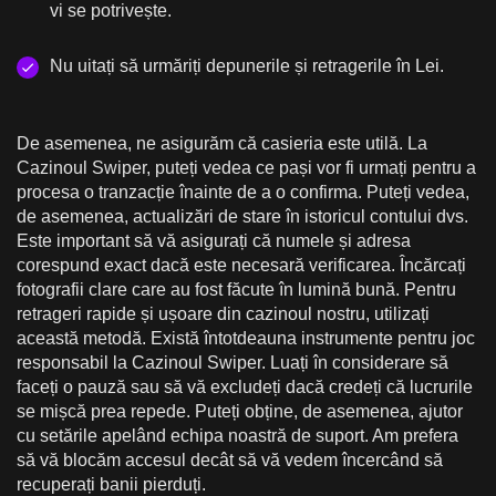
vi se potrivește.
Nu uitați să urmăriți depunerile și retragerile în Lei.
De asemenea, ne asigurăm că casieria este utilă. La
Cazinoul Swiper, puteți vedea ce pași vor fi urmați pentru a
procesa o tranzacție înainte de a o confirma. Puteți vedea,
de asemenea, actualizări de stare în istoricul contului dvs.
Este important să vă asigurați că numele și adresa
corespund exact dacă este necesară verificarea. Încărcați
fotografii clare care au fost făcute în lumină bună. Pentru
retrageri rapide și ușoare din cazinoul nostru, utilizați
această metodă. Există întotdeauna instrumente pentru joc
responsabil la Cazinoul Swiper. Luați în considerare să
faceți o pauză sau să vă excludeți dacă credeți că lucrurile
se mișcă prea repede. Puteți obține, de asemenea, ajutor
cu setările apelând echipa noastră de suport. Am prefera
să vă blocăm accesul decât să vă vedem încercând să
recuperați banii pierduți.