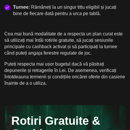
Turnee:
Rămâneți la un singur titlu eligibil și jucați
bine de fiecare dată pentru a urca pe tablă.
Cea mai bună modalitate de a respecta un plan curat este
să utilizați mai întâi rotirile gratuite, să jucați sesiunile
principale cu cashback activat și să participați la turnee
când puteți angaja ferestre regulate de joc.
Puteți respecta mai ușor bugetul dacă vă păstrați
depunerile și retragerile în Lei. De asemenea, verificați
întotdeauna termenii și condițiile oricărei oferte din casierie
înainte de a o utiliza.
Rotiri Gratuite &