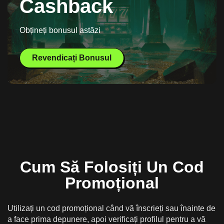
Cashback
Obțineți bonusul astăzi
Revendicați Bonusul
Cum Să Folosiți Un Cod
Promoțional
Utilizați un cod promoțional când vă înscrieți sau înainte de
a face prima depunere, apoi verificați profilul pentru a vă