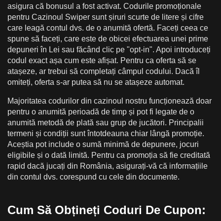
asigura că bonusul a fost activat. Codurile promoționale
pentru Cazinoul Swiper sunt șiruri scurte de litere și cifre
care leagă contul dvs. de o anumită ofertă. Faceți ceea ce
spune să faceți, care este de obicei efectuarea unei prime
depuneri în Lei sau făcând clic pe "opt-in". Apoi introduceți
codul exact așa cum este afișat. Pentru ca oferta să se
atașeze, ar trebui să completați câmpul codului. Dacă îl
omiteți, oferta s-ar putea să nu se atașeze automat.
Majoritatea codurilor din cazinoul nostru funcționează doar
pentru o anumită perioadă de timp și pot fi legate de o
anumită metodă de plată sau grup de jucători. Principalii
termeni și condiții sunt întotdeauna chiar lângă promoție.
Aceștia pot include o sumă minimă de depunere, jocuri
eligibile și o dată limită. Pentru ca promoția să fie creditată
rapid dacă jucați din România, asigurați-vă că informațiile
din contul dvs. corespund cu cele din documente.
Cum Să Obțineți Coduri De Cupon: