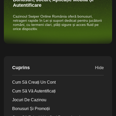
Autentificare
Cazinoul Swiper Online România oferă bonusuri,
retrageri rapide în Lei și suport dedicat pentru jucătorii
români, cu termeni clari, plăți sigure și acces fluid pe
orice dispozitiv.
Cuprins
Hide
Cum Să Creați Un Cont
Cum Să Vă Autentificați
Jocuri De Cazinou
Bonusuri Și Promoții