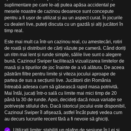
suplimentare pe care le-ați putea apăsa accidental pe
mesele noastre de cazinou deoarece sunt concepute
pentru a fi ușor de utilizat și au un aspect curat. În jocurile
cu dealeri live, puteți discuta cu un gazdă și alți jucători în
timp real.
Este mai mult ca într-un cazinou real, cu amestecări, rotiri
de roată și distribuiri de cărți văzute pe cameră. Când doriți
un ritm mai lent și runde simple, sălile live sunt o alegere
bună. Cazinoul Swiper facilitează vizualizarea limitelor de
masă și a tipurilor de joc înainte de a vă alătura. De aceea
păstrăm filtre pentru limite și viteza jocului aproape de
partea de sus a secțiunii live. Jucătorii din România
întreabă adesea cum să găsească rapid masa potrivită.
Mai întâi, jucați într-o sală cu limite mai mici timp de 20
până la 30 de runde. Apoi, decideți dacă noua variație se
potrivește stilului dvs. Dacă istoricul jocului este disponibil,
Cazinoul Swiper îl afișează, astfel încât puteți vedea cum
au decurs lucrurile recent fără a fi nevoie să ghiciți.
Utilizați limite: stabiliți un plafon de sesiune în Lei și