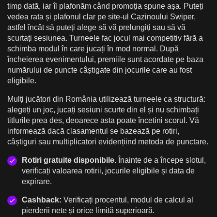
timp dată, iar îl plafonăm când promoția spune așa. Puteți
vedea rata și plafonul clar pe site-ul Cazinoului Swiper,
astfel încât să puteți alege să vă prelungiți sau să vă
scurtați sesiunea. Turneele fac jocul mai competitiv fără a
schimba modul în care jucați în mod normal. După
încheierea evenimentului, premiile sunt acordate pe baza
numărului de puncte câștigate din jocurile care au fost
eligibile.
Mulți jucători din România utilizează turneele ca structură:
alegeți un joc, jucați sesiuni scurte din el și nu schimbați
titlurile prea des, deoarece asta poate încetini scorul. Vă
informează dacă clasamentul se bazează pe rotiri,
câștiguri sau multiplicatori evidențiind metoda de punctare.
Rotiri gratuite disponibile.
Înainte de a începe slotul,
verificați valoarea rotirii, jocurile eligibile și data de
expirare.
Cashback:
Verificați procentul, modul de calcul al
pierderii nete și orice limită superioară.